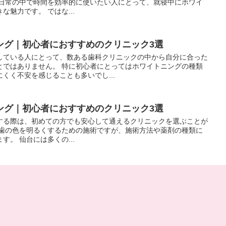
い日常の中で時間を効率的に使いたい人にとって、就寝中にホワイ
魅力です。 ではな...
ング｜初心者におすすめのクリニック3選
している人にとって、数ある歯科クリニックの中から自分に合った
とではありません。 特に初心者にとってはホワイトニングの種類
くく不安を感じることも多いでし...
ング｜初心者におすすめのクリニック3選
する際は、初めての方でも安心して通えるクリニックを選ぶことが
は歯の色を明るくするための施術ですが、施術方法や薬剤の種類に
。 仙台には多くの...
ング｜初心者におすすめのクリニック3選
てホワイトニングを受けられるクリニックが多数あります。 ここ
ニックを紹介します。 専門の歯科医師が在籍する「広島ホワイトニ
の状態に応じた...