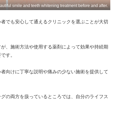
autiful smile and teeth whitening treatment before and after.
心者でも安心して通えるクリニックを選ぶことが大切
すが、施術方法や使用する薬剤によって効果や持続期
要です。
心者向けに丁寧な説明や痛みの少ない施術を提供して
ングの両方を扱っているところでは、自分のライフス
。