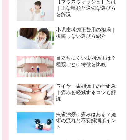
【マウスウォッシュ】とは
｜主な種類と適切な選び方
を解説
小児歯科矯正費用の相場｜
後悔しない選び方紹介
目立ちにくい歯列矯正は？
種類ごとに特徴を比較
ワイヤー歯列矯正の仕組み
｜痛みを軽減するコツも解
説
虫歯治療に痛みはある？施
術の流れと不安解消ポイン
ト