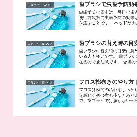
歯ブラシで虫歯予防効
口臭ケア・歯のケア
虫歯予防の基本は、毎日の歯
使い方次第で虫歯予防の効果
を選ぶことです。 ヘッドが大き
歯ブラシの替え時の目
口臭ケア・歯のケア
歯ブラシの替え時の目安は意
いる人も多いです。 歯ブラ
なるので要注意です。 交換のタ
フロス指巻きのやり方
口臭ケア・歯のケア
フロスは歯間の汚れをしっか
を感じる初心者も少なくあり
で、歯ブラシでは届かない部分
【口臭】原因を徹底解
口臭ケア・歯のケア
口臭の最大の原因は飲食後の
口臭の原因となるガスを発生