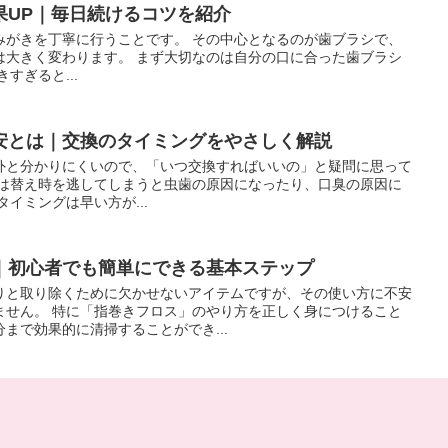
果UP｜毎日続けるコツを紹介
みがきを丁寧に行うことです。 その中心となるのが歯ブラシで、
は大きく変わります。 まず大切なのは自分の口に合った歯ブラシ
すぎると...
安とは｜交換のタイミングをやさしく解説
外と分かりにくいので、「いつ交換すればいいの」と疑問に思って
シは替え時を逃してしまうと虫歯の原因になったり、口臭の原因に
イミングは早い方が...
｜初心者でも簡単にできる基本ステップ
りと取り除くために欠かせないアイテムですが、その使い方に不安
ません。 特に「指巻きフロス」のやり方を正しく身につけること
まで効果的に清掃することができ...
説！今すぐ変えるべき生活習慣
食べかすが残留することです。 食べかすは歯垢に変化し、やがて
させます。 歯をしっかり磨いているのに臭うという方は、改めて