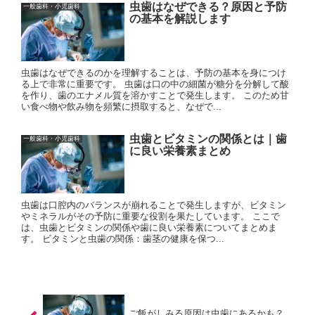
虫歯はなぜできる？原因と予防
一般歯科・小児歯科
の基本を解説します
虫歯はなぜできるのかを理解することは、予防の基本を身につけ
る上で非常に重要です。 虫歯は口の中の細菌が糖分を分解して酸
を作り、歯のエナメル質を溶かすことで発生します。 このため甘
い食べ物や飲み物を頻繁に摂取すると、なぜで...
虫歯とビタミンの関係とは｜歯
一般歯科・小児歯科
に良い栄養素まとめ
虫歯は口腔内のバランスが崩れることで発生しますが、ビタミン
やミネラルがその予防に重要な役割を果たしています。 ここで
は、虫歯とビタミンの関係や歯に良い栄養素についてまとめま
す。 ビタミンと虫歯の関係：歯茎の健康を保つ...
ご飯がしみる原因は虫歯にあるかも？