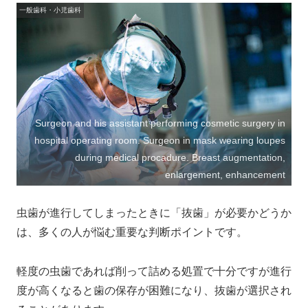
一般歯科・小児歯科
Surgeon and his assistant performing cosmetic surgery in
hospital operating room. Surgeon in mask wearing loupes
during medical procadure. Breast augmentation,
enlargement, enhancement
虫歯が進行してしまったときに「抜歯」が必要かどうか
は、多くの人が悩む重要な判断ポイントです。
軽度の虫歯であれば削って詰める処置で十分ですが進行
度が高くなると歯の保存が困難になり、抜歯が選択され