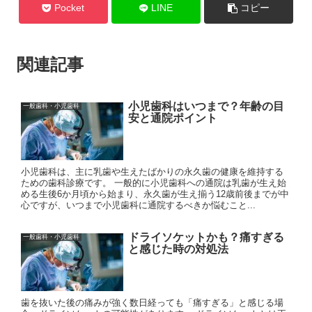
Pocket
LINE
コピー
関連記事
小児歯科はいつまで？年齢の目
一般歯科・小児歯科
安と通院ポイント
小児歯科は、主に乳歯や生えたばかりの永久歯の健康を維持する
ための歯科診療です。 一般的に小児歯科への通院は乳歯が生え始
める生後6か月頃から始まり、永久歯が生え揃う12歳前後までが中
心ですが、いつまで小児歯科に通院するべきか悩むこと...
ドライソケットかも？痛すぎる
一般歯科・小児歯科
と感じた時の対処法
歯を抜いた後の痛みが強く数日経っても「痛すぎる」と感じる場