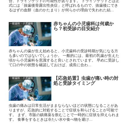
合、ドライソケットの可能性があります。 ドライソケットとは正
式には「抜歯後骨露出性炎症」と呼ばれるもので、抜歯後にでき
るはずの血餅（血のかたまり）が何らかの理由で失われた結...
赤ちゃんの小児歯科は何歳か
一般歯科・小児歯科
ら？初受診の目安紹介
赤ちゃんの歯が生え始めると、小児歯科の受診時期が気になる方
も多いのではないでしょうか。 一般的には、最初の乳歯が生えた
頃から小児歯科を意識すると良いとされています。 早めに受診し
て口の中の状態を確認しておけば、成長に合わ...
【応急処置】虫歯が痛い時の対
一般歯科・小児歯科
処と受診タイミング
虫歯の痛みは日常生活がままならないほどの状態になることがあ
りますが、応急的に対処することで症状を和らげることが可能で
す。 まず、市販の鎮痛薬を飲むことで一時的に症状を抑えられま
す。 食事をするときは冷たい水や食べ物を避け...