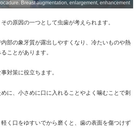
procadure. Breast augmentation, enlargement, enhancement
、その原因の一つとして虫歯が考えられます。
で内部の象牙質が露出しやすくなり、冷たいものや熱
みることがあります。
食事対策に役立ちます。
ために、小さめに口に入れることやよく噛むことで刺
、軽く口をゆすいでから磨くと、歯の表面を傷つけず