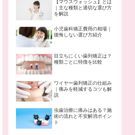
【マウスウォッシュ】とは
｜主な種類と適切な選び方
を解説
小児歯科矯正費用の相場｜
後悔しない選び方紹介
目立ちにくい歯列矯正は？
種類ごとに特徴を比較
ワイヤー歯列矯正の仕組み
｜痛みを軽減するコツも解
説
虫歯治療に痛みはある？施
術の流れと不安解消ポイン
ト