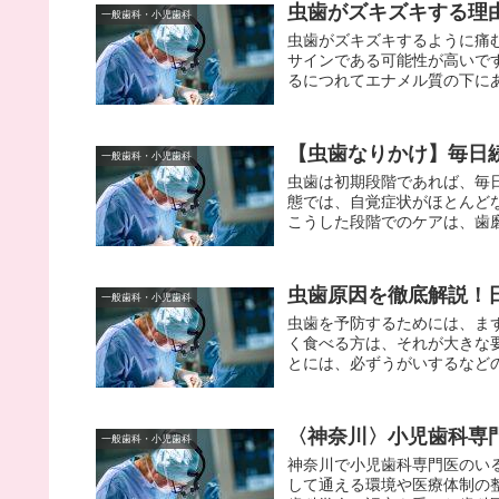
虫歯がズキズキする理
一般歯科・小児歯科
虫歯がズキズキするように痛
サインである可能性が高いで
るにつれてエナメル質の下にあ
【虫歯なりかけ】毎日
一般歯科・小児歯科
虫歯は初期段階であれば、毎
態では、自覚症状がほとんど
こうした段階でのケアは、歯磨
虫歯原因を徹底解説！
一般歯科・小児歯科
虫歯を予防するためには、ま
く食べる方は、それが大きな
とには、必ずうがいするなどの対
〈神奈川〉小児歯科専
一般歯科・小児歯科
神奈川で小児歯科専門医のい
して通える環境や医療体制の