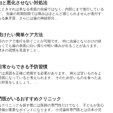
由と悪化させない対処法
むときそれは単なる表面の虫歯ではなく、内部にまで進行している
す。 虫歯の初期段階では痛みはほとんど感じられませんが進行す
る象牙質、さらには歯の神経部分...
続けたい簡単ケア方法
日のケアで進行を防ぐことが可能です。 特に虫歯となりかけの状
なくても歯の表面に白い濁りや軽い痛みが出ることがあります。
きの習慣を見直すこと...
日常からできる予防習慣
ずは原因を正確に把握する必要があります。 例えば甘いものをよ
要因になっていると考えられます。 そのため甘いものを食べたあ
策をしましょう。 ...
門医がいるおすすめクリニック
るクリニックを探す際には医師の専門性だけでなく、子どもが安心
整備が重要なポイントになります。 小児歯科専門医とは日本小児