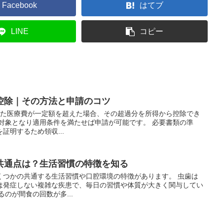
Facebook
はてブ
LINE
コピー
控除｜その方法と申請のコツ
った医療費が一定額を超えた場合、その超過分を所得から控除でき
対象となり適用条件を満たせば申請が可能です。 必要書類の準
証明するため領収...
共通点は？生活習慣の特徴を知る
くつかの共通する生活習慣や口腔環境の特徴があります。 虫歯は
は発症しない複雑な疾患で、毎日の習慣や体質が大きく関与してい
のが間食の回数が多...