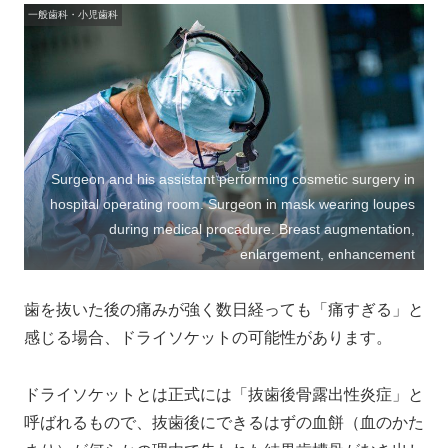
一般歯科・小児歯科
Surgeon and his assistant performing cosmetic surgery in
hospital operating room. Surgeon in mask wearing loupes
during medical procadure. Breast augmentation,
enlargement, enhancement
歯を抜いた後の痛みが強く数日経っても「痛すぎる」と
感じる場合、ドライソケットの可能性があります。
ドライソケットとは正式には「抜歯後骨露出性炎症」と
呼ばれるもので、抜歯後にできるはずの血餅（血のかた