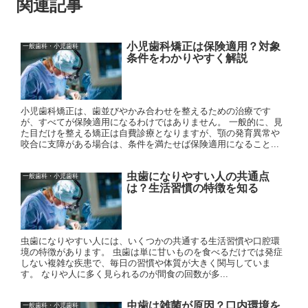
関連記事
小児歯科矯正は保険適用？対象
一般歯科・小児歯科
条件をわかりやすく解説
小児歯科矯正は、歯並びやかみ合わせを整えるための治療です
が、すべてが保険適用になるわけではありません。 一般的に、見
た目だけを整える矯正は自費診療となりますが、顎の発育異常や
咬合に支障がある場合は、条件を満たせば保険適用になること...
虫歯になりやすい人の共通点
一般歯科・小児歯科
は？生活習慣の特徴を知る
虫歯になりやすい人には、いくつかの共通する生活習慣や口腔環
境の特徴があります。 虫歯は単に甘いものを食べるだけでは発症
しない複雑な疾患で、毎日の習慣や体質が大きく関与していま
す。 なりや人に多く見られるのが間食の回数が多...
虫歯は雑菌が原因？口内環境を
一般歯科・小児歯科