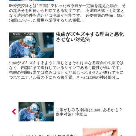
医療費控除とは1年間に支払った医療費が一定額を超えた場合、そ
の超過分を所得から控除できる制度です。 小児歯科矯正も対象と
なり適用条件を満たせば申請が可能です。 必要書類の準備：矯正
治療にかかった費用を証明するため領収...
虫歯がズキズキする理由と悪化
一般歯科・小児歯科
させない対処法
虫歯がズキズキするように痛むときそれは単なる表面の虫歯では
なく、内部にまで進行しているサインである可能性が高いです。
虫歯の初期段階では痛みはほとんど感じられませんが進行するに
つれてエナメル質の下にある象牙質、さらには歯の神経部分...
ご飯がしみる原因は虫歯にあるかも？
食事対策と注意点