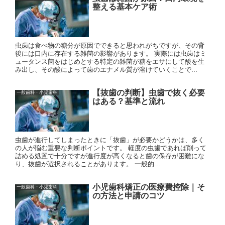
整える基本ケア術
虫歯は食べ物の糖分が原因でできると思われがちですが、その背
後には口内に存在する雑菌の影響があります。 実際には虫歯はミ
ュータンス菌をはじめとする特定の雑菌が糖をエサにして酸を生
み出し、その酸によって歯のエナメル質が溶けていくことで...
【抜歯の判断】虫歯で抜く必要
一般歯科・小児歯科
はある？基準と流れ
虫歯が進行してしまったときに「抜歯」が必要かどうかは、多く
の人が悩む重要な判断ポイントです。 軽度の虫歯であれば削って
詰める処置で十分ですが進行度が高くなると歯の保存が困難にな
り、抜歯が選択されることがあります。 一般的...
小児歯科矯正の医療費控除｜そ
一般歯科・小児歯科
の方法と申請のコツ