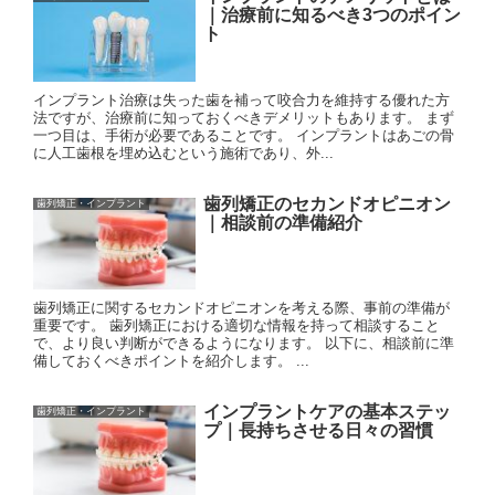
｜治療前に知るべき3つのポイン
ト
インプラント治療は失った歯を補って咬合力を維持する優れた方
法ですが、治療前に知っておくべきデメリットもあります。 まず
一つ目は、手術が必要であることです。 インプラントはあごの骨
に人工歯根を埋め込むという施術であり、外...
歯列矯正のセカンドオピニオン
歯列矯正・インプラント
｜相談前の準備紹介
歯列矯正に関するセカンドオピニオンを考える際、事前の準備が
重要です。 歯列矯正における適切な情報を持って相談すること
で、より良い判断ができるようになります。 以下に、相談前に準
備しておくべきポイントを紹介します。 ...
インプラントケアの基本ステッ
歯列矯正・インプラント
プ｜長持ちさせる日々の習慣