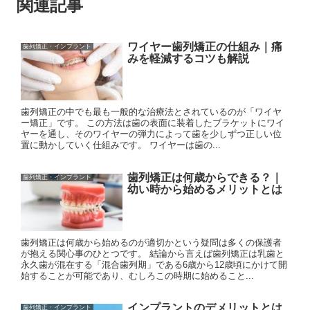
関連記事
ワイヤー歯列矯正の仕組み｜痛
歯列矯正・インプラント
みを軽減するコツも解説
歯列矯正の中でも最も一般的な治療法とされているのが「ワイヤ
ー矯正」です。 この方法は歯の表面に装着したブラケットにワイ
ヤーを通し、そのワイヤーの弾力によって歯を少しずつ正しい位
置に動かしていく仕組みです。 ワイヤーは歯の...
歯列矯正は何歳からできる？｜
歯列矯正・インプラント
幼い時から始めるメリットとは
歯列矯正は何歳から始めるのが適切かという疑問は多くの保護者
が抱える関心事のひとつです。 結論から言えば歯列矯正は乳歯と
永久歯が混在する「混合歯列期」である6歳から12歳頃にかけて開
始することが可能であり、むしろこの時期に始めること...
インプラントのデメリットとは
歯列矯正・インプラント