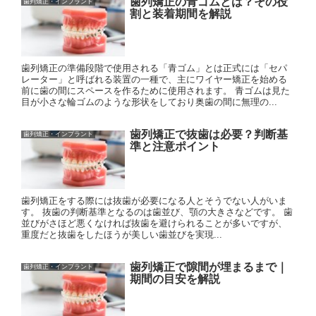
歯列矯正の青ゴムとは？その役
歯列矯正・インプラント
割と装着期間を解説
歯列矯正の準備段階で使用される「青ゴム」とは正式には「セパ
レーター」と呼ばれる装置の一種で、主にワイヤー矯正を始める
前に歯の間にスペースを作るために使用されます。 青ゴムは見た
目が小さな輪ゴムのような形状をしており奥歯の間に無理の...
歯列矯正で抜歯は必要？判断基
歯列矯正・インプラント
準と注意ポイント
歯列矯正をする際には抜歯が必要になる人とそうでない人がいま
す。 抜歯の判断基準となるのは歯並び、顎の大きさなどです。 歯
並びがさほど悪くなければ抜歯を避けられることが多いですが、
重度だと抜歯をしたほうが美しい歯並びを実現...
歯列矯正で隙間が埋まるまで｜
歯列矯正・インプラント
期間の目安を解説