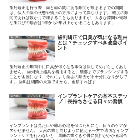
歯列矯正を行う際、歯と歯の間にある隙間が埋まるまでの期間
は、個人の歯の状態や矯正の方法によって異なります。 軽度の隙
間であれば数か月で埋まることもありますが、大きな隙間や複雑
な歯並びの場合は1年から2年以上かかることもあります。 ...
歯列矯正で口臭が気になる理由
歯列矯正・インプラント
とは？チェックすべき改善ポイ
ント
歯列矯正の期間中に口臭が強くなる事例は決してめずらしくあり
ません。 歯列矯正器具を着用すると、細部までブラッシングする
ことが困難になり、それにより歯垢の除去が不十分になりがちで
す。 歯垢は細菌の巣窟ですから、蓄積すればす...
インプラントケアの基本ステッ
歯列矯正・インプラント
プ｜長持ちさせる日々の習慣
インプラントは見た目や噛み心地を保つためにも、日々のケアが
欠かせません。 天然の歯と同じように使える一方で適切なインプ
ラントケアを行わないと、周囲の歯ぐきや骨に負担がかかる場合