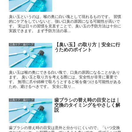
臭い玉というのは、喉の奥に白い塊として現れるものです。 習慣
的にケアをしていないと、強い口臭の原因になる可能性が高いで
す。 実は日々の習慣を見直すことで、臭い玉の予防方法は十分に
実践できます。 まず予防方法の基...
【臭い玉】の取り方｜安全に行
口臭ケア・歯のケア
うためのポイント
臭い玉は喉の奥にできる白い塊で、口臭の原因になることがあり
ます。 臭い玉と取り方を考える際には、安全性が非常に重要で
す。 無理に爪や綿棒で取ろうとすると喉を傷つける可能性がある
ため、避けるべきです。 安全に取り...
歯ブラシの替え時の目安とは｜
口臭ケア・歯のケア
交換のタイミングをやさしく解
説
歯ブラシの替え時の目安は意外と分かりにくいので、「いつ交換