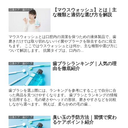
【マウスウォッシュ】とは｜主
口臭ケア・歯のケア
な種類と適切な選び方を解説
マウスウォッシュとは口腔内の清潔を保つための液体製品で、歯
磨きだけでは取り切れないバイ菌やプラークを除去するのに役立
ちます。 ここではウスウォッシュとは何か、主な種類や選び方に
ついて解説します。 抗菌タイプは、口内の...
歯ブラシランキング｜人気の理
口臭ケア・歯のケア
由を徹底紹介
歯ブラシを選ぶ際には、ランキングを参考にすることで自分に合
った商品を見つけやすくなります。 歯ブラシとランキングの情報
を活用すると、毛の硬さやヘッドの形状、磨きやすさなどを比較
しながら選べます。 例えば、柔らかめの毛の歯...
臭い玉の予防方法｜習慣で変わ
口臭ケア・歯のケア
るケアポイント紹介